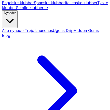
Engelske klubber
Spanske klubber
Italienske klubber
Tyske
klubber
Se alle klubber →
Nyheder
Alle nyheder
Trøje Launches
Ugens Drip
Hidden Gems
Blog