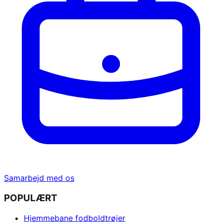
Samarbejd med os
POPULÆRT
Hjemmebane fodboldtrøjer