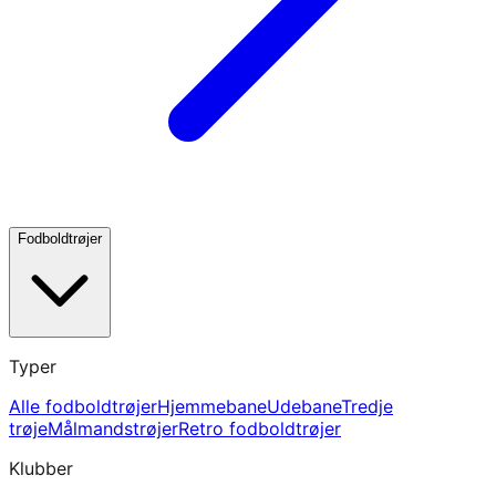
Fodboldtrøjer
Typer
Alle fodboldtrøjer
Hjemmebane
Udebane
Tredje
trøje
Målmandstrøjer
Retro fodboldtrøjer
Klubber