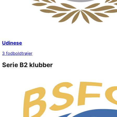
Udinese
3
fodboldtrøjer
Serie B
2
klubber