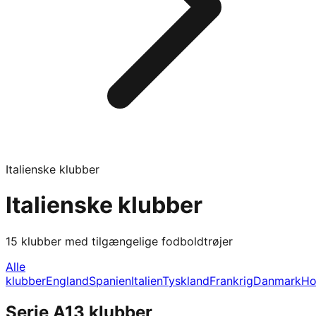
Italienske klubber
Italienske klubber
15 klubber med tilgængelige fodboldtrøjer
Alle
klubber
England
Spanien
Italien
Tyskland
Frankrig
Danmark
Ho
Serie A
13
klubber