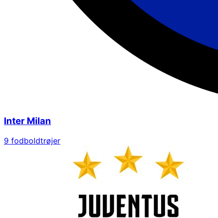
Inter Milan
9
fodboldtrøjer