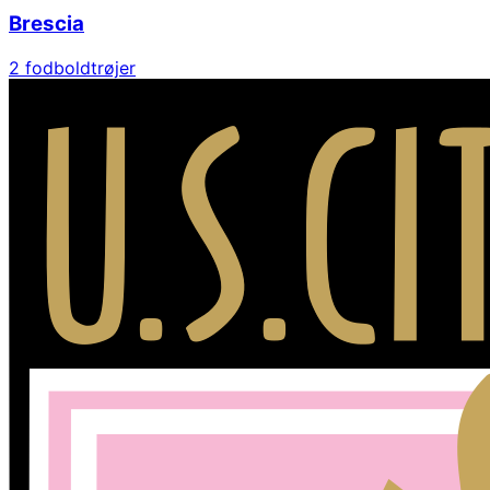
Brescia
2
fodboldtrøjer