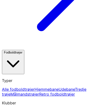
Fodboldtrøjer
Typer
Alle fodboldtrøjer
Hjemmebane
Udebane
Tredje
trøje
Målmandstrøjer
Retro fodboldtrøjer
Klubber