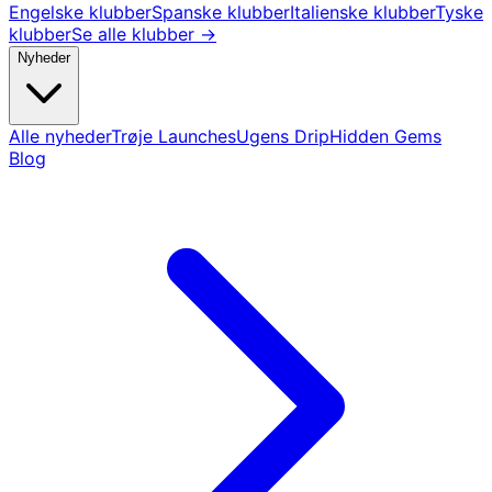
Engelske klubber
Spanske klubber
Italienske klubber
Tyske
klubber
Se alle klubber →
Nyheder
Alle nyheder
Trøje Launches
Ugens Drip
Hidden Gems
Blog