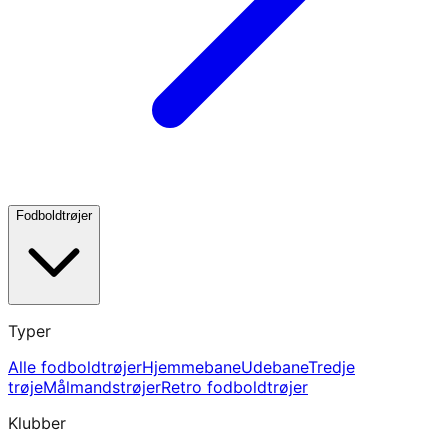
Fodboldtrøjer
Typer
Alle fodboldtrøjer
Hjemmebane
Udebane
Tredje
trøje
Målmandstrøjer
Retro fodboldtrøjer
Klubber