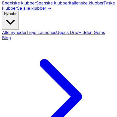
Engelske klubber
Spanske klubber
Italienske klubber
Tyske
klubber
Se alle klubber →
Nyheder
Alle nyheder
Trøje Launches
Ugens Drip
Hidden Gems
Blog