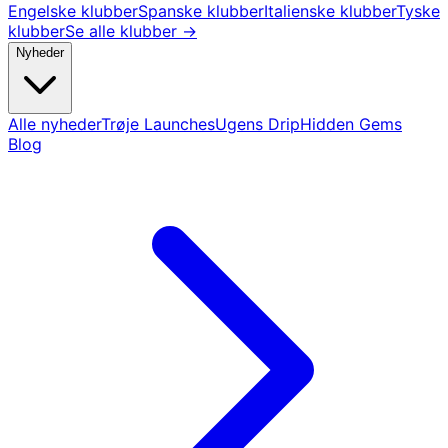
Engelske klubber
Spanske klubber
Italienske klubber
Tyske
klubber
Se alle klubber →
Nyheder
Alle nyheder
Trøje Launches
Ugens Drip
Hidden Gems
Blog