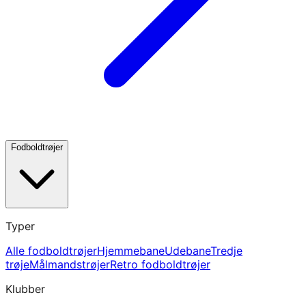
Fodboldtrøjer
Typer
Alle fodboldtrøjer
Hjemmebane
Udebane
Tredje
trøje
Målmandstrøjer
Retro fodboldtrøjer
Klubber