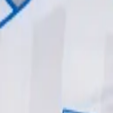
Fodbolddrips