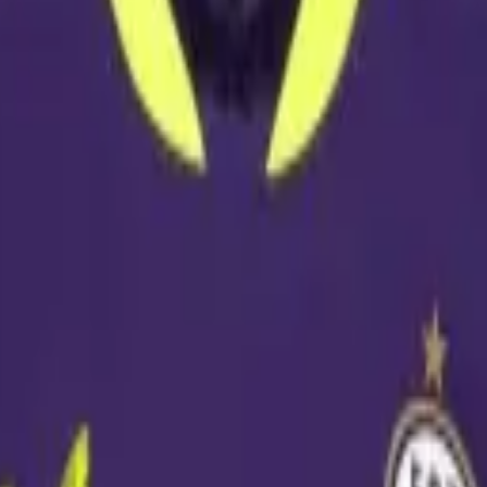
Fodbolddrips