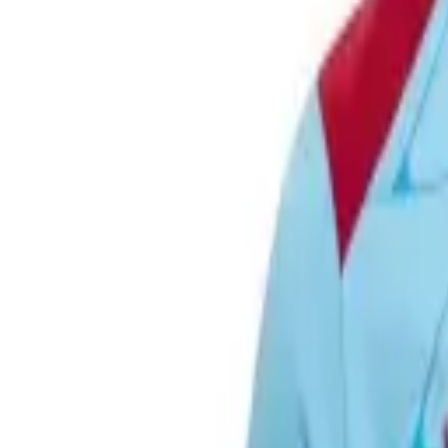
Fodboldtrøjer