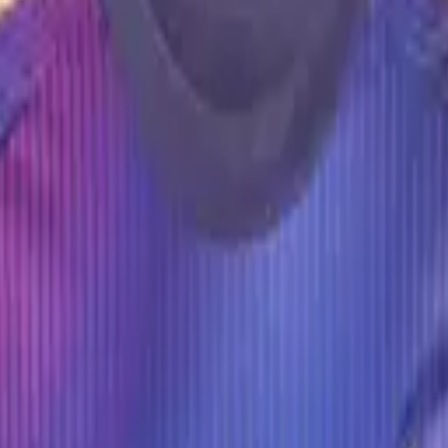
Fodbolddrips