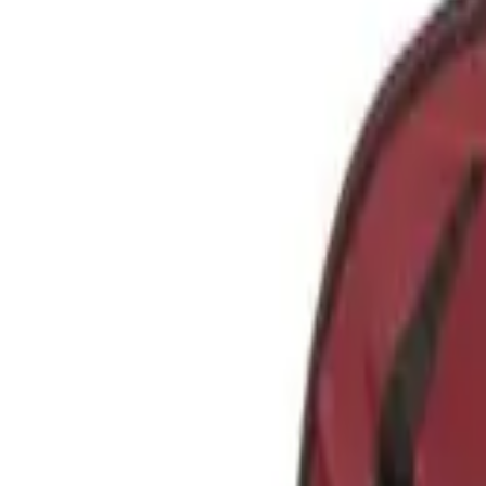
Fodboldtrøjer