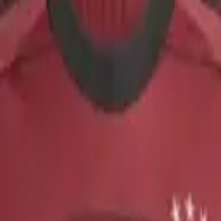
Fodbolddrips