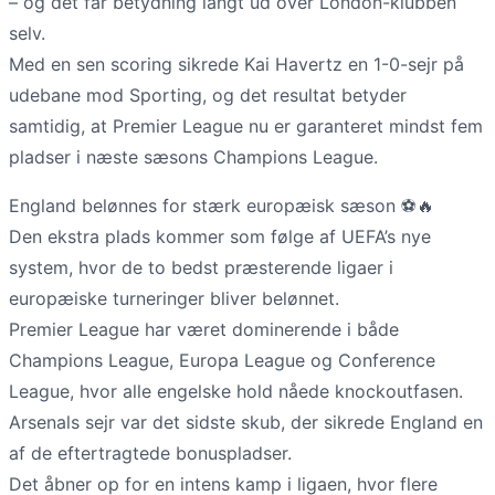
– og det får betydning langt ud over London-klubben
selv.
Med en sen scoring sikrede Kai Havertz en 1-0-sejr på
udebane mod Sporting, og det resultat betyder
samtidig, at Premier League nu er garanteret mindst fem
pladser i næste sæsons Champions League.
England belønnes for stærk europæisk sæson ⚽🔥
Den ekstra plads kommer som følge af UEFA’s nye
system, hvor de to bedst præsterende ligaer i
europæiske turneringer bliver belønnet.
Premier League har været dominerende i både
Champions League, Europa League og Conference
League, hvor alle engelske hold nåede knockoutfasen.
Arsenals sejr var det sidste skub, der sikrede England en
af de eftertragtede bonuspladser.
Det åbner op for en intens kamp i ligaen, hvor flere