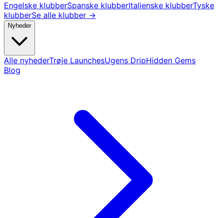
Engelske klubber
Spanske klubber
Italienske klubber
Tyske
klubber
Se alle klubber →
Nyheder
Alle nyheder
Trøje Launches
Ugens Drip
Hidden Gems
Blog