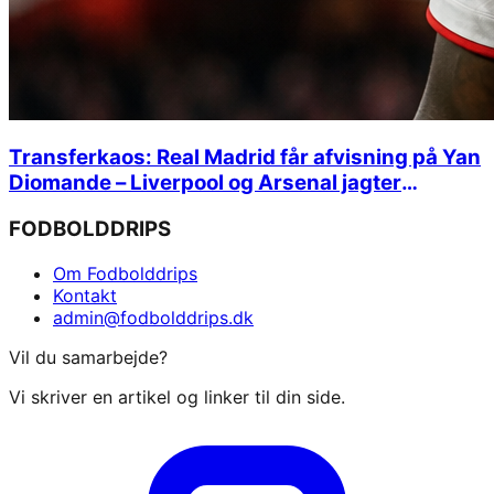
Transferkaos: Real Madrid får afvisning på Yan
Diomande – Liverpool og Arsenal jagter
stjernehandler
FODBOLDDRIPS
Om Fodbolddrips
Kontakt
admin@fodbolddrips.dk
Vil du samarbejde?
Vi skriver en artikel og linker til din side.