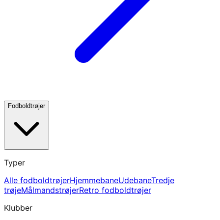
Fodboldtrøjer
Typer
Alle fodboldtrøjer
Hjemmebane
Udebane
Tredje
trøje
Målmandstrøjer
Retro fodboldtrøjer
Klubber