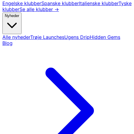
Engelske klubber
Spanske klubber
Italienske klubber
Tyske
klubber
Se alle klubber →
Nyheder
Alle nyheder
Trøje Launches
Ugens Drip
Hidden Gems
Blog