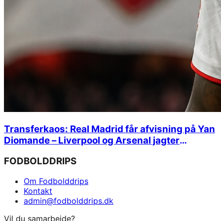
Transferkaos: Real Madrid får afvisning på Yan
Diomande – Liverpool og Arsenal jagter
stjernehandler
FODBOLDDRIPS
Om Fodbolddrips
Kontakt
admin@fodbolddrips.dk
Vil du samarbejde?