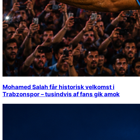
Mohamed Salah får historisk velkomst i
Trabzonspor – tusindvis af fans gik amok