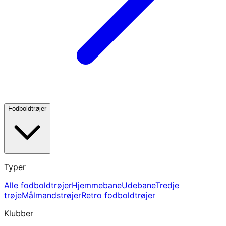
Fodboldtrøjer
Typer
Alle fodboldtrøjer
Hjemmebane
Udebane
Tredje
trøje
Målmandstrøjer
Retro fodboldtrøjer
Klubber