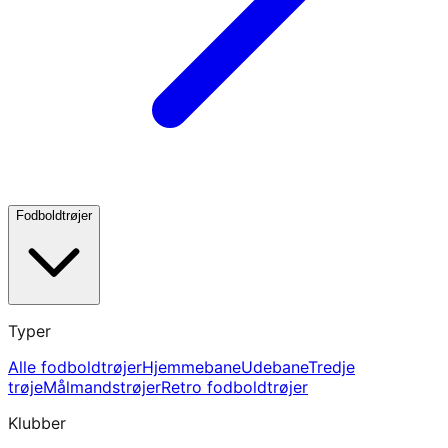
Fodboldtrøjer
Typer
Alle fodboldtrøjer
Hjemmebane
Udebane
Tredje
trøje
Målmandstrøjer
Retro fodboldtrøjer
Klubber