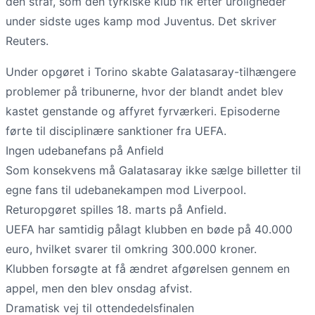
den straf, som den tyrkiske klub fik efter uroligheder
under sidste uges kamp mod Juventus. Det skriver
Reuters.
Under opgøret i Torino skabte Galatasaray-tilhængere
problemer på tribunerne, hvor der blandt andet blev
kastet genstande og affyret fyrværkeri. Episoderne
førte til disciplinære sanktioner fra UEFA.
Ingen udebanefans på Anfield
Som konsekvens må Galatasaray ikke sælge billetter til
egne fans til udebanekampen mod Liverpool.
Returopgøret spilles 18. marts på Anfield.
UEFA har samtidig pålagt klubben en bøde på 40.000
euro, hvilket svarer til omkring 300.000 kroner.
Klubben forsøgte at få ændret afgørelsen gennem en
appel, men den blev onsdag afvist.
Dramatisk vej til ottendedelsfinalen