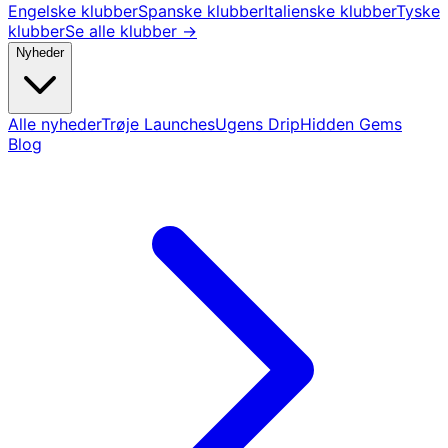
Engelske klubber
Spanske klubber
Italienske klubber
Tyske
klubber
Se alle klubber →
Nyheder
Alle nyheder
Trøje Launches
Ugens Drip
Hidden Gems
Blog