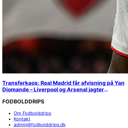
Transferkaos: Real Madrid får afvisning på Yan
Diomande – Liverpool og Arsenal jagter
stjernehandler
FODBOLDDRIPS
Om Fodbolddrips
Kontakt
admin@fodbolddrips.dk