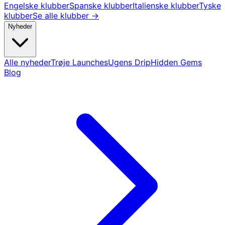
Engelske klubber
Spanske klubber
Italienske klubber
Tyske
klubber
Se alle klubber →
Nyheder
Alle nyheder
Trøje Launches
Ugens Drip
Hidden Gems
Blog