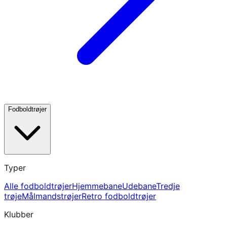
Fodboldtrøjer
Typer
Alle fodboldtrøjer
Hjemmebane
Udebane
Tredje
trøje
Målmandstrøjer
Retro fodboldtrøjer
Klubber