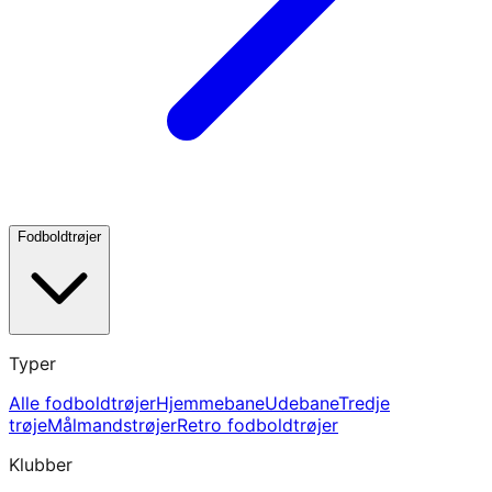
Fodboldtrøjer
Typer
Alle fodboldtrøjer
Hjemmebane
Udebane
Tredje
trøje
Målmandstrøjer
Retro fodboldtrøjer
Klubber