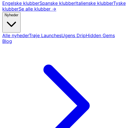
Engelske klubber
Spanske klubber
Italienske klubber
Tyske
klubber
Se alle klubber →
Nyheder
Alle nyheder
Trøje Launches
Ugens Drip
Hidden Gems
Blog