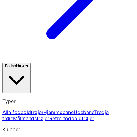
Fodboldtrøjer
Typer
Alle fodboldtrøjer
Hjemmebane
Udebane
Tredje
trøje
Målmandstrøjer
Retro fodboldtrøjer
Klubber