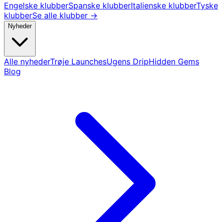
Engelske klubber
Spanske klubber
Italienske klubber
Tyske
klubber
Se alle klubber →
Nyheder
Alle nyheder
Trøje Launches
Ugens Drip
Hidden Gems
Blog