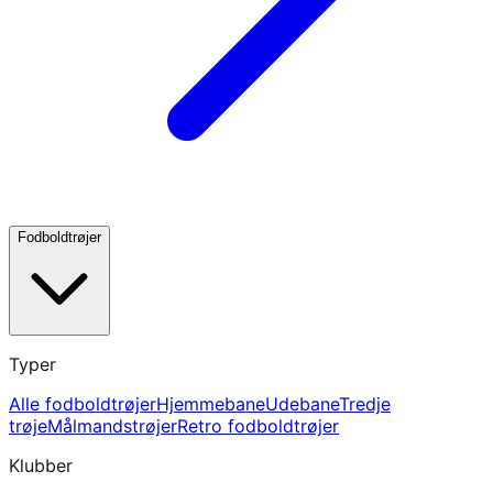
Fodboldtrøjer
Typer
Alle fodboldtrøjer
Hjemmebane
Udebane
Tredje
trøje
Målmandstrøjer
Retro fodboldtrøjer
Klubber