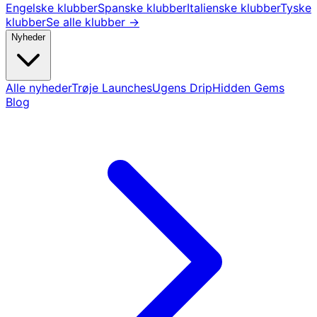
Engelske klubber
Spanske klubber
Italienske klubber
Tyske
klubber
Se alle klubber →
Nyheder
Alle nyheder
Trøje Launches
Ugens Drip
Hidden Gems
Blog