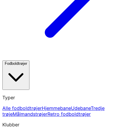
Fodboldtrøjer
Typer
Alle fodboldtrøjer
Hjemmebane
Udebane
Tredje
trøje
Målmandstrøjer
Retro fodboldtrøjer
Klubber