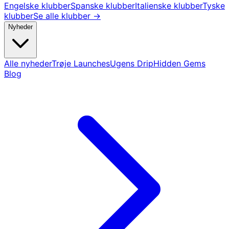
Engelske klubber
Spanske klubber
Italienske klubber
Tyske
klubber
Se alle klubber →
Nyheder
Alle nyheder
Trøje Launches
Ugens Drip
Hidden Gems
Blog