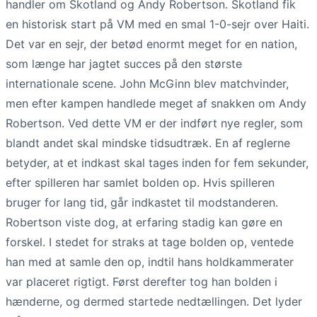
handler om Skotland og Andy Robertson. Skotland fik
en historisk start på VM med en smal 1-0-sejr over Haiti.
Det var en sejr, der betød enormt meget for en nation,
som længe har jagtet succes på den største
internationale scene. John McGinn blev matchvinder,
men efter kampen handlede meget af snakken om Andy
Robertson. Ved dette VM er der indført nye regler, som
blandt andet skal mindske tidsudtræk. En af reglerne
betyder, at et indkast skal tages inden for fem sekunder,
efter spilleren har samlet bolden op. Hvis spilleren
bruger for lang tid, går indkastet til modstanderen.
Robertson viste dog, at erfaring stadig kan gøre en
forskel. I stedet for straks at tage bolden op, ventede
han med at samle den op, indtil hans holdkammerater
var placeret rigtigt. Først derefter tog han bolden i
hænderne, og dermed startede nedtællingen. Det lyder